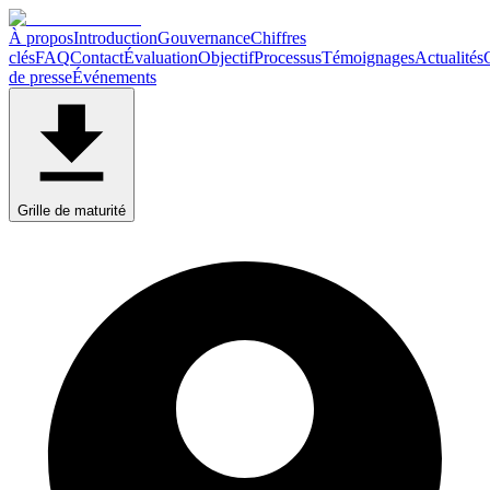
À propos
Introduction
Gouvernance
Chiffres
clés
FAQ
Contact
Évaluation
Objectif
Processus
Témoignages
Actualités
de presse
Événements
Grille de maturité